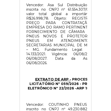
Vencedor: Asa Sul Distribuição LTDA,
inscrita no CNPJ nº 61.554.307/0001-29,
valor total global a importância de
R$26.998,78. Objeto: REGISTRO DE
PREÇO PARA CONTRATAÇÃO DE
EMPRESA DO RAMO PERTINENTE PARA
FORNECIMENTO DE CÂMARA DE AR
PNEUS NOVOS E PROTETORES DE
PNEUS EM ATENDIMENTO AS
SECRETARIAS MUNICIPAL DE MINDURI
– MG. Fundamento Legal: Lei n°
14.133/2021. Vigência: 06/08/2026 à
06/08/2027. Data da Assinatura:
06/08/2026.
EXTRATO DE ARP -
PROCESSO
LICITATÓRIO Nº 059/2026 -
PREGÃO
ELETRÔNICO Nº 22/2026 -
ARP 18/2026
Vencedor: COUTINHO PNEUS LTDA
inscrito no CNPJ nº 49.230.882/0001-7,