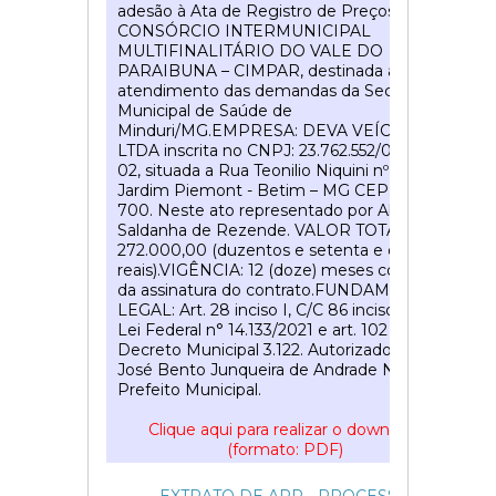
adesão à Ata de Registro de Preços
CONSÓRCIO INTERMUNICIPAL
MULTIFINALITÁRIO DO VALE DO
PARAIBUNA – CIMPAR, destinada ao
atendimento das demandas da Secretaria
Municipal de Saúde de
Minduri/MG.EMPRESA: DEVA VEÍCULOS
LTDA inscrita no CNPJ: 23.762.552/000.3-
02, situada a Rua Teonilio Niquini nº 32-
Jardim Piemont - Betim – MG CEP: 32.669-
700. Neste ato representado por Abner
Saldanha de Rezende. VALOR TOTAL: R$
272.000,00 (duzentos e setenta e dois mil
reais).VIGÊNCIA: 12 (doze) meses contados
da assinatura do contrato.FUNDAMENTO
LEGAL: Art. 28 inciso I, C/C 86 inciso I da
Lei Federal n° 14.133/2021 e art. 102 do
Decreto Municipal 3.122. Autorizado por
José Bento Junqueira de Andrade Neto –
Prefeito Municipal.
Clique aqui para realizar o download
(formato: PDF)
51