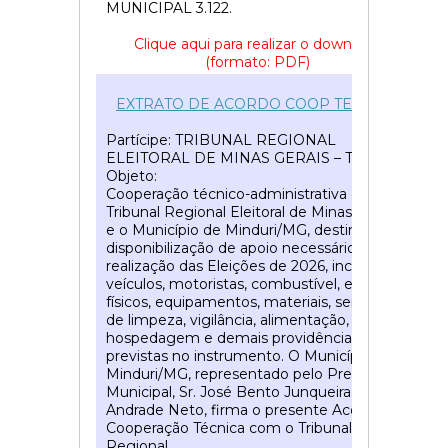
MUNICIPAL 3.122.
Clique aqui para realizar o download
(formato: PDF)
51
EXTRATO DE ACORDO COOP TECNICA
Partícipe: TRIBUNAL REGIONAL
ELEITORAL DE MINAS GERAIS – TRE/MG.
Objeto:
Cooperação técnico-administrativa entre o
Tribunal Regional Eleitoral de Minas Gerais
e o Município de Minduri/MG, destinada à
disponibilização de apoio necessário à
realização das Eleições de 2026, incluindo
veículos, motoristas, combustível, espaços
físicos, equipamentos, materiais, serviços
de limpeza, vigilância, alimentação,
hospedagem e demais providências
previstas no instrumento. O Município de
Minduri/MG, representado pelo Prefeito
Municipal, Sr. José Bento Junqueira de
Andrade Neto, firma o presente Acordo de
Cooperação Técnica com o Tribunal
Regional