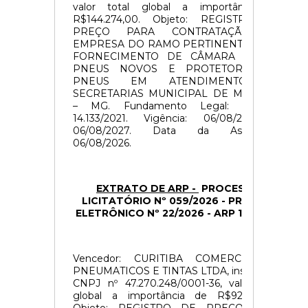
valor total global a importância de
R$144.274,00. Objeto: REGISTRO DE
PREÇO PARA CONTRATAÇÃO DE
EMPRESA DO RAMO PERTINENTE PARA
FORNECIMENTO DE CÂMARA DE AR
PNEUS NOVOS E PROTETORES DE
PNEUS EM ATENDIMENTO AS
SECRETARIAS MUNICIPAL DE MINDURI
– MG. Fundamento Legal: Lei n°
14.133/2021. Vigência: 06/08/2026 à
06/08/2027. Data da Assinatura:
06/08/2026.
EXTRATO DE ARP -
PROCESSO
LICITATÓRIO Nº 059/2026 -
PREGÃO
ELETRÔNICO Nº 22/2026 -
ARP 19/2026
Vencedor: CURITIBA COMERCIO DE
PNEUMATICOS E TINTAS LTDA, inscrito no
CNPJ nº 47.270.248/0001-36, valor total
global a importância de R$92.930,00.