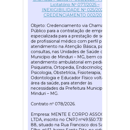
Licitatório Nº 077/2025 –
INEXIGIBILIDADE Nº 025/2025 -
CREDENCIAMENTO 002/2025
Objeto: Credenciamento via Chamamento
Público para a contratação de empresa
especializada para a prestação de serviços
de profissional médico com perfil para
atendimento na Atenção Básica, para
consultas, nas Unidades de Saúde do
Município de Minduri – MG, bem como,
atendimento ambulatorial em pediatria,
Psiquiatria, Ortopedia, Endocrinologia,
Psicologia, Obstetrícia, Fisioterapia,
Odontologia e Educador Físico voltado para
área da saúde, para atender às
necessidades da Prefeitura Municipal de
Minduri – MG.
Contrato nº 078/2026.
Empresa: MENTE E CORPO ASSOCIADOS
LTDA, inscrito no CNPJ nº49.550.735/0001-
88, situado na Rua Francisco dos Santos