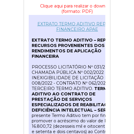
Clique aqui para realizar o download
(formato: PDF)
51
EXTRATO TERMO ADITIVO REPASSE
FINANCEIRO APAE
EXTRATO TERMO ADITIVO –
REPASSE
RECURSOS PROVENIENTES DOS
RENDIMENTOS DE APLICAÇÃO
FINANCEIRA
PROCESSO LICITATÓRIO Nº 031/2022 -
CHAMADA PÚBLICA Nº 002/2022 -
INEXIGIBILIDADE DE LICITAÇÃO Nº
008/2022 - CONTRATO Nº 062/2022 - 3º
TERCEIRO TERMO ADITIVO.
TERMO
ADITIVO AO CONTRATO DE
PRESTAÇÃO DE SERVIÇOS
ESPECIALIZADOS DE REABILITAÇÃO EM
DEFICIÊNCIA INTELECTUAL – SERDI.
O
presente Termo Aditivo tem por finalidade
promover o acréscimo do valor de R$
16.800,72 (dezesseis mil e oitocentos reais
e setenta e dois centavos) ao Contrato nº