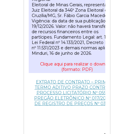
Eleitoral de Minas Gerais, representado pelo
Juiz Eleitoral da 346ª Zona Eleitoral de
Cruzília/MG, Sr. Fábio Garcia Macedo Filho.
Vigência: da data de sua publicação até
19/12/2026. Valor: não haverá transferência
de recursos financeiros entre os
partícipes. Fundamento Legal: art. 184 da
Lei Federal nº 14.133/2021, Decreto Federal
nº 11.531/2023 e demais normas aplicáveis.
Minduri, 16 de junho de 2026.
Clique aqui para realizar o download
(formato: PDF)
51
EXTRATO DE CONTRATO – PRIMEIRO
TERMO ADITIVO PRAZO CONTRATUAL
PROCESSO LICITATÓRIO Nº 059/2025
PREGÃO ELETRÔNICO Nº 017/2025 ATA
DE REGISTRO DE PREÇOS Nº 033/2025