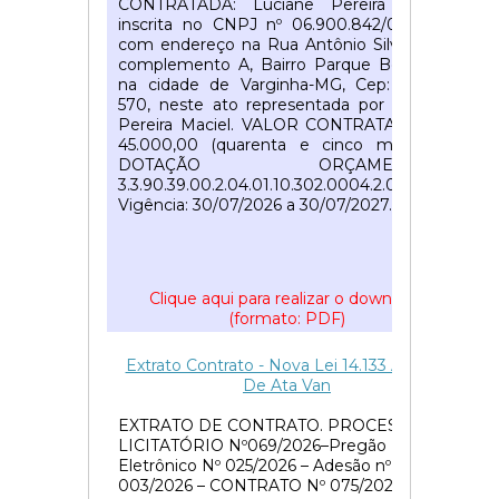
CONTRATADA: Luciane Pereira Maciel,
inscrita no CNPJ nº 06.900.842/0001-86,
com endereço na Rua Antônio Silva, n°52,
complemento A, Bairro Parque Boa Vista
na cidade de Varginha-MG, Cep: 37.014-
570, neste ato representada por Luciene
Pereira Maciel. VALOR CONTRATADO: R$
45.000,00 (quarenta e cinco mil reais).
DOTAÇÃO ORÇAMENTÁRIA
3.3.90.39.00.2.04.01.10.302.0004.2.0024.
Vigência: 30/07/2026 a 30/07/2027.
Clique aqui para realizar o download
(formato: PDF)
51
Extrato Contrato - Nova Lei 14.133 Adesao
De Ata Van
EXTRATO DE CONTRATO. PROCESSO
LICITATÓRIO Nº069/2026–Pregão
Eletrônico Nº 025/2026 – Adesão nº
003/2026 – CONTRATO Nº 075/2026.