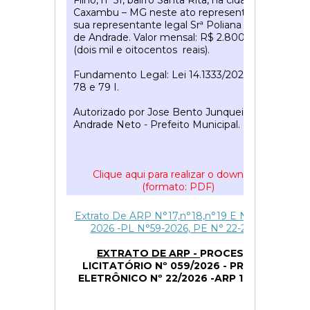
Filho, nº 51, bairro Santa Rita, na cidade de
Caxambu – MG neste ato representado por
sua representante legal Srª Poliana Oliveira
de Andrade. Valor mensal: R$ 2.800,00
(dois mil e oitocentos reais).
Fundamento Legal: Lei 14.1333/2021 art 74,
78 e 79 I.
Autorizado por Jose Bento Junqueira de
Andrade Neto - Prefeito Municipal.
Clique aqui para realizar o download
(formato: PDF)
51
Extrato De ARP N°17,n°18,n°19 E N°20 De
2026 -PL N°59-2026, PE N° 22-2026.
EXTRATO DE ARP -
PROCESSO
LICITATÓRIO Nº 059/2026 -
PREGÃO
ELETRÔNICO Nº 22/2026 -
ARP 17/2026