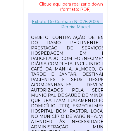
Clique aqui para realizar o download
(formato: PDF)
51
Extrato De Contrato N°076-2026 - Luciene
Pereira Maciel
OBJETO: CONTRATAÇÃO DE EMPRESA
DO RAMO PERTINENTE PARA
PRESTAÇÃO DE SERVIÇOS DE
HOSPEDAGEM, EM REGIME
PARCELADO, COM FORNECIMENTO DE
DIÁRIA COMPLETA, INCLUINDO BANHO,
CAFÉ DA MANHÃ, ALMOÇO, CAFÉ DA
TARDE E JANTAR, DESTINADOS A
PACIENTES E SEUS RESPECTIVOS
ACOMPANHANTES, DEVIDAMENTE
AUTORIZADOS PELA SECRETARIA
MUNICIPAL DE SAÚDE DE MINDURI/MG,
QUE REALIZAM TRATAMENTO FORA DO
DOMICÍLIO (TFD), ESPECIALMENTE NO
HOSPITAL BOM PASTOR, LOCALIZADO
NO MUNICÍPIO DE VARGINHA, VISANDO
ATENDER ÀS NECESSIDADES DA
ADMINISTRAÇÃO MUNICIPAL..