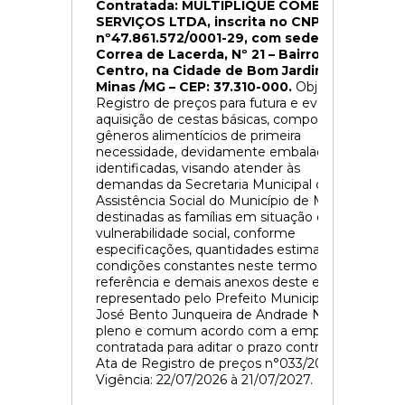
Contratada: MULTIPLIQUE COMÉRCIO E
SERVIÇOS LTDA, inscrita no CNPJ
nº47.861.572/0001-29, com sede na Rua
Correa de Lacerda, Nº 21 – Bairro
Centro, na Cidade de Bom Jardim de
Minas /MG – CEP: 37.310-000.
Objeto:
Registro de preços para futura e eventual
aquisição de cestas básicas, compostas por
gêneros alimentícios de primeira
necessidade, devidamente embaladas e
identificadas, visando atender às
demandas da Secretaria Municipal de
Assistência Social do Município de Minduri,
destinadas as famílias em situação de
vulnerabilidade social, conforme
especificações, quantidades estimadas e
condições constantes neste termo de
referência e demais anexos deste edital,
representado pelo Prefeito Municipal, Sr.
José Bento Junqueira de Andrade Neto de
pleno e comum acordo com a empresa
contratada para aditar o prazo contratual da
Ata de Registro de preços n°033/2025.
Vigência: 22/07/2026 à 21/07/2027.