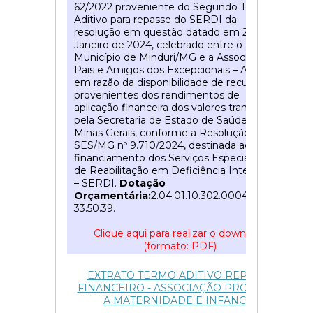
62/2022 proveniente do Segundo Termo
Aditivo para repasse do SERDI da
resolução em questão datado em 29 de
Janeiro de 2024, celebrado entre o
Município de Minduri/MG e a Associação de
Pais e Amigos dos Excepcionais – APAE,
em razão da disponibilidade de recursos
provenientes dos rendimentos de
aplicação financeira dos valores transferidos
pela Secretaria de Estado de Saúde de
Minas Gerais, conforme a Resolução
SES/MG nº 9.710/2024, destinada ao
financiamento dos Serviços Especializados
de Reabilitação em Deficiência Intelectual
– SERDI.
Dotação
Orçamentária:
2.04.01.10.302.0004.2.0024.
33.50.39.
Clique aqui para realizar o download
(formato: PDF)
51
EXTRATO TERMO ADITIVO REPASSE
FINANCEIRO - ASSOCIAÇÃO PROTEÇÃO
A MATERNIDADE E INFANCIA