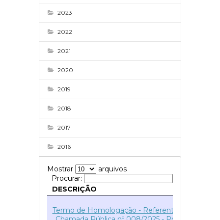
2023
2022
2021
2020
2019
2018
2017
2016
Mostrar
arquivos
Procurar:
DESCRIÇÃO
ID
51
Termo de Homologação - Referente: Edital
Chamada Pública nº 008/2025 - Processo