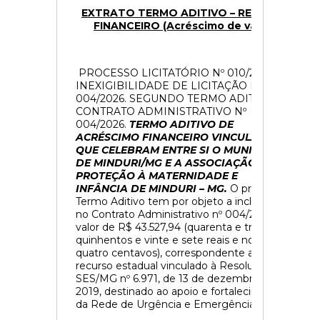
EXTRATO TERMO ADITIVO – REPASSE
FINANCEIRO (Acréscimo de valor)
PROCESSO LICITATÓRIO Nº 010/2026 -
INEXIGIBILIDADE DE LICITAÇÃO Nº
004/2026. SEGUNDO TERMO ADITIVO AO
CONTRATO ADMINISTRATIVO Nº
004/2026.
TERMO ADITIVO DE
ACRÉSCIMO FINANCEIRO VINCULADO
QUE CELEBRAM ENTRE SI O MUNICÍPIO
DE MINDURI/MG E A ASSOCIAÇÃO DE
PROTEÇÃO À MATERNIDADE E
INFÂNCIA DE MINDURI – MG.
O presente
Termo Aditivo tem por objeto a inclusão,
no Contrato Administrativo nº 004/2026, do
valor de R$ 43.527,94 (quarenta e três mil,
quinhentos e vinte e sete reais e noventa e
quatro centavos), correspondente a
recurso estadual vinculado à Resolução
SES/MG nº 6.971, de 13 de dezembro de
2019, destinado ao apoio e fortalecimento
da Rede de Urgência e Emergência.