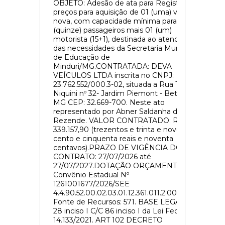
OBJETO: Adesão de ata para Registro de
preços para aquisição de 01 (uma) van
nova, com capacidade mínima para 15
(quinze) passageiros mais 01 (um)
motorista (15+1), destinada ao atendimento
das necessidades da Secretaria Municipal
de Educação de
Minduri/MG.CONTRATADA: DEVA
VEÍCULOS LTDA inscrita no CNPJ:
23.762.552/000.3-02, situada a Rua Teonilio
Niquini nº 32- Jardim Piemont - Betim –
MG CEP: 32.669-700. Neste ato
representado por Abner Saldanha de
Rezende. VALOR CONTRATADO: R$
339.157,90 (trezentos e trinta e nove mil
cento e cinquenta reais e noventa
centavos).PRAZO DE VIGÊNCIA DO
CONTRATO: 27/07/2026 até
27/07/2027.DOTAÇÃO ORÇAMENTÁRIA:
Convênio Estadual Nº
1261001677/2026/SEE
4.4.90.52.00.02.03.01.12.361.
011.2.0015
Fonte de Recursos: 571. BASE LEGAL: art.
28 inciso I C/C 86 inciso I da Lei Federal n°
14.133/2021. ART 102 DECRETO