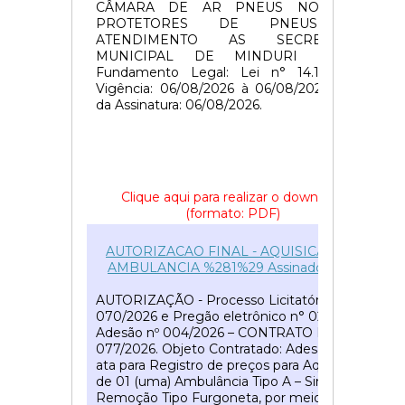
CÂMARA DE AR PNEUS NOVOS E
PROTETORES DE PNEUS EM
ATENDIMENTO AS SECRETARIAS
MUNICIPAL DE MINDURI – MG.
Fundamento Legal: Lei n° 14.133/2021.
Vigência: 06/08/2026 à 06/08/2027. Data
da Assinatura: 06/08/2026.
Clique aqui para realizar o download
(formato: PDF)
51
AUTORIZACAO FINAL - AQUISICAO DE
AMBULANCIA %281%29 Assinado(2) (2)
AUTORIZAÇÃO - Processo Licitatório n°
070/2026 e Pregão eletrônico n° 026/2026
Adesão nº 004/2026 – CONTRATO Nº
077/2026. Objeto Contratado: Adesão de
ata para Registro de preços para Aquisição
de 01 (uma) Ambulância Tipo A – Simples
Remoção Tipo Furgoneta, por meio de