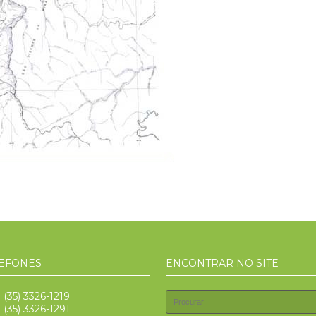
EFONES
ENCONTRAR NO SITE
: (35) 3326-1219
: (35) 3326-1291