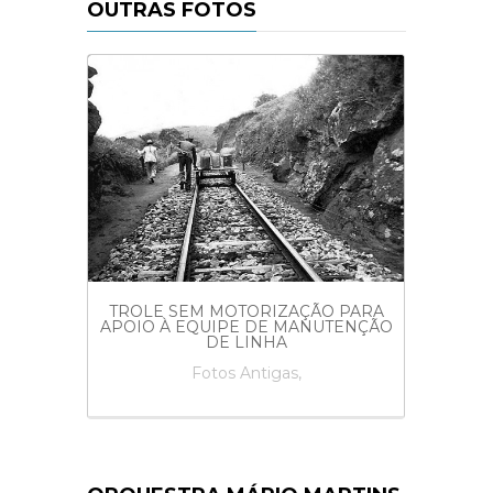
OUTRAS FOTOS
CARR
VIA
LDWING
TROLE SEM MOTORIZAÇÃO PARA
 DA
APOIO À EQUIPE DE MANUTENÇÃO
TE DE
DE LINHA
Fotos Antigas,