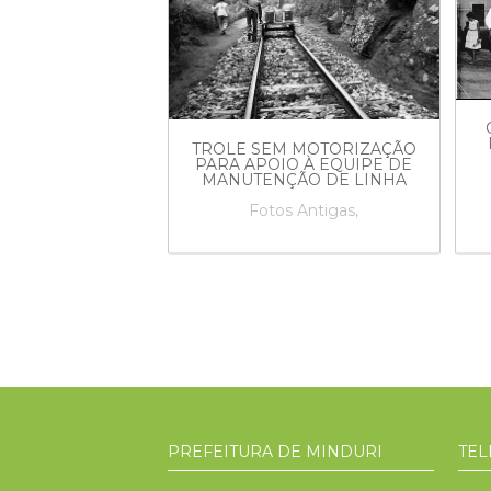
IVA A VAPOR
TROLE SEM MOTORIZAÇÃO
MODELO MOGUL
PARA APOIO À EQUIPE DE
STRADA DE FERRO
MANUTENÇÃO DE LINHA
 DE MINAS
Fotos Antigas,
s Antigas,
PREFEITURA DE MINDURI
TEL