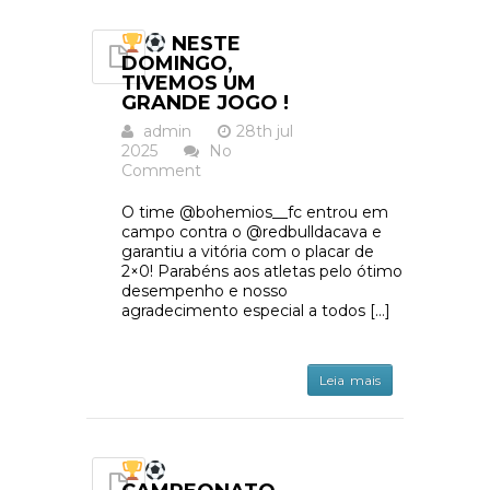
NESTE
DOMINGO,
TIVEMOS UM
GRANDE JOGO !
admin
28th jul
2025
No
Comment
O time @bohemios__fc entrou em
campo contra o @redbulldacava e
garantiu a vitória com o placar de
2×0! Parabéns aos atletas pelo ótimo
desempenho e nosso
agradecimento especial a todos […]
Leia mais