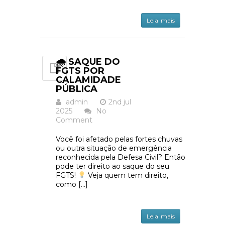
Leia mais
🌧️ SAQUE DO
FGTS POR
CALAMIDADE
PÚBLICA
admin
2nd jul
2025
No
Comment
Você foi afetado pelas fortes chuvas
ou outra situação de emergência
reconhecida pela Defesa Civil? Então
pode ter direito ao saque do seu
FGTS!
Veja quem tem direito,
como […]
Leia mais