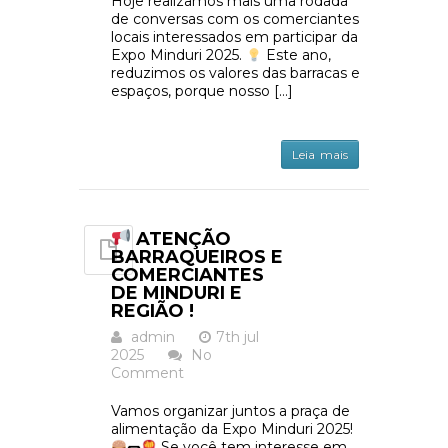
Hoje realizamos mais uma rodada
de conversas com os comerciantes
locais interessados em participar da
Expo Minduri 2025.
Este ano,
reduzimos os valores das barracas e
espaços, porque nosso […]
Leia mais
ATENÇÃO
BARRAQUEIROS E
COMERCIANTES
DE MINDURI E
REGIÃO !
admin
7th jul
2025
No
Comment
Vamos organizar juntos a praça de
alimentação da Expo Minduri 2025!
🌭
Se você tem interesse em