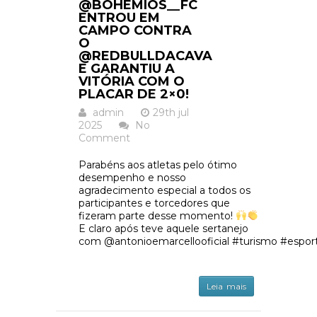
@BOHEMIOS__FC
ENTROU EM
CAMPO CONTRA
O
@REDBULLDACAVA
E GARANTIU A
VITÓRIA COM O
PLACAR DE 2×0!
admin
29th jul
2025
No
Comment
Parabéns aos atletas pelo ótimo
desempenho e nosso
agradecimento especial a todos os
participantes e torcedores que
fizeram parte desse momento!
E claro após teve aquele sertanejo
com @antonioemarcellooficial #turismo #espor
Leia mais