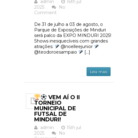
admin
16th jul
2025
No
Comment
De 31 de julho a 03 de agosto, o
Parque de Exposições de Minduri
será palco da EXPO MINDURI 2025!
Shows inesquecíveis com grandes
atrações:
@noelleejunior
@teodoroesampaio
[…]
Leia mais
VEM AÍ O II
TORNEIO
MUNICIPAL DE
FUTSAL DE
MINDURI!
admin
15th jul
2025
No