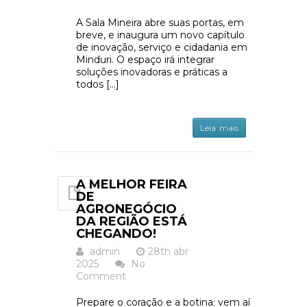
A Sala Mineira abre suas portas, em
breve, e inaugura um novo capítulo
de inovação, serviço e cidadania em
Minduri. O espaço irá integrar
soluções inovadoras e práticas a
todos […]
Leia mais
A MELHOR FEIRA
DE
AGRONEGÓCIO
DA REGIÃO ESTÁ
CHEGANDO!
admin
28th abr
2025
No
Comment
Prepare o coração e a botina: vem aí