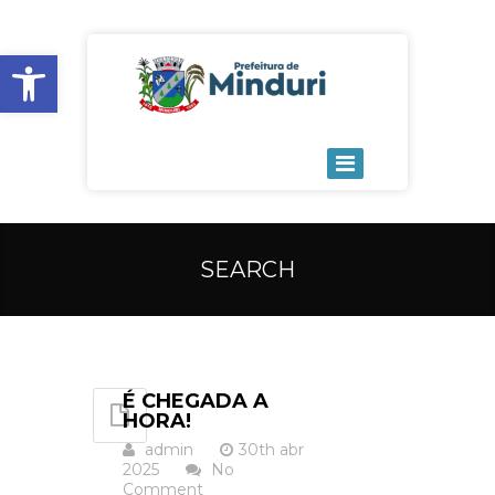
Open toolbar
SEARCH
É CHEGADA A
HORA!
admin
30th abr
2025
No
Comment