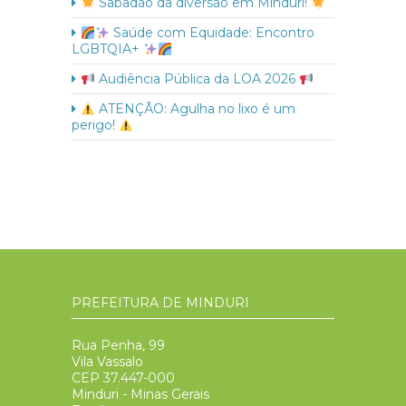
Sabadão da diversão em Minduri!
Saúde com Equidade: Encontro
LGBTQIA+
Audiência Pública da LOA 2026
ATENÇÃO: Agulha no lixo é um
perigo!
PREFEITURA DE MINDURI
Rua Penha, 99
Vila Vassalo
CEP 37.447-000
Minduri - Minas Gerais