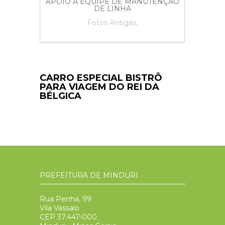
 DA
APOIO À EQUIPE DE MANUTENÇÃO
TE DE
DE LINHA
Fotos Antigas,
CARRO ESPECIAL BISTRÔ
PARA VIAGEM DO REI DA
BÉLGICA
PREFEITURA DE MINDURI
Rua Penha, 99
Vila Vassalo
CEP 37.447-000