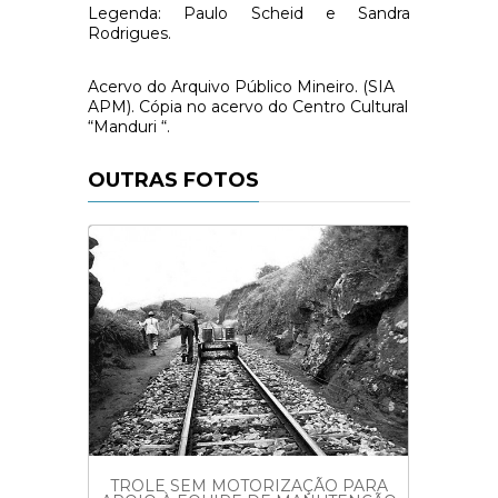
Legenda: Paulo Scheid e Sandra
Rodrigues.
Acervo do Arquivo Público Mineiro. (SIA
APM). Cópia no acervo do Centro Cultural
“Manduri “.
OUTRAS FOTOS
CARR
VIA
LDWING
TROLE SEM MOTORIZAÇÃO PARA